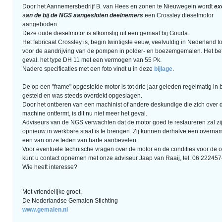
Door het Aannemersbedrijf B. van Hees en zonen te Nieuwegein wordt
ex
a
an de bij de NGS aangesloten deelnemers
een Crossley dieselmotor
aangeboden.
Deze oude dieselmotor is afkomstig uit een gemaal bij Gouda.
Het fabricaat Crossley is, begin twintigste eeuw, veelvuldig in Nederland 
voor de aandrijving van de pompen in polder- en boezemgemalen. Het betre
geval. het type DH 11 met een vermogen van 55 Pk.
Nadere specificaties met een foto vindt u in deze
bijlage
.
De op een "frame" opgestelde motor is tot drie jaar geleden regelmatig in b
gesteld en was steeds overdekt opgeslagen.
Door het ontberen van een machinist of andere deskundige die zich over 
machine ontfermt, is dit nu niet meer het geval.
Adviseurs van de NGS verwachten dat de motor goed te restaureren zal zi
opnieuw in werkbare staat is te brengen. Zij kunnen derhalve een overna
een van onze leden van harte aanbevelen.
Voor eventuele technische vragen over de motor en de condities voor de
kunt u contact opnemen met onze adviseur Jaap van Raaij, tel. 06 222457
Wie heeft interesse?
Met vriendelijke groet,
De Nederlandse Gemalen Stichting
www.gemalen.nl