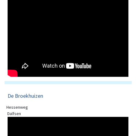
De Broekhuizen
Hessenweg
Dalfsen