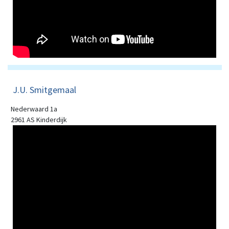
J.U. Smitgemaal
Nederwaard 1a
2961 AS Kinderdijk