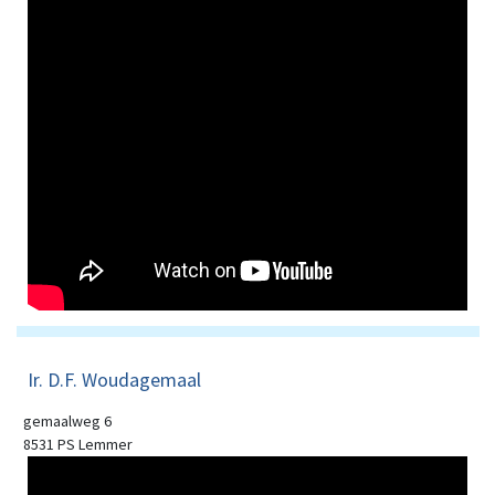
Ir. D.F. Woudagemaal
gemaalweg 6
8531 PS Lemmer