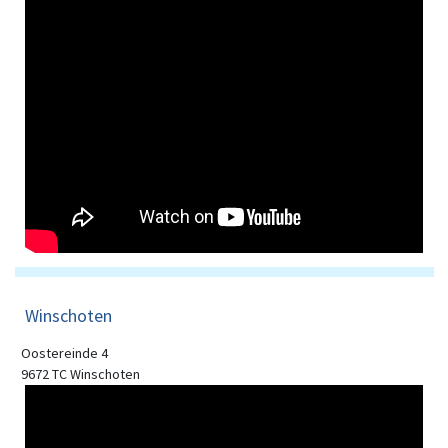
Winschoten
Oostereinde 4
9672 TC Winschoten