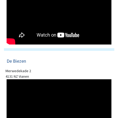
De Biezen
Merwedekade 2
4131 NZ Vianen