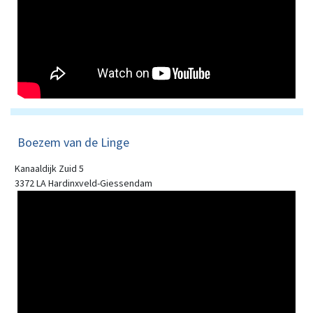
Boezem van de Linge
Kanaaldijk Zuid 5
3372 LA Hardinxveld-Giessendam