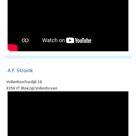
A.F. Stroink
Vollenhoofsedijk 18
8356 VT Blokzijl/Vollenhoven