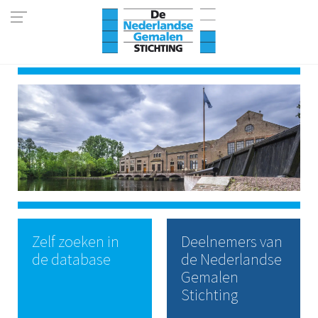
Zelf zoeken in
Deelnemers van
de database
de Nederlandse
Gemalen
Stichting