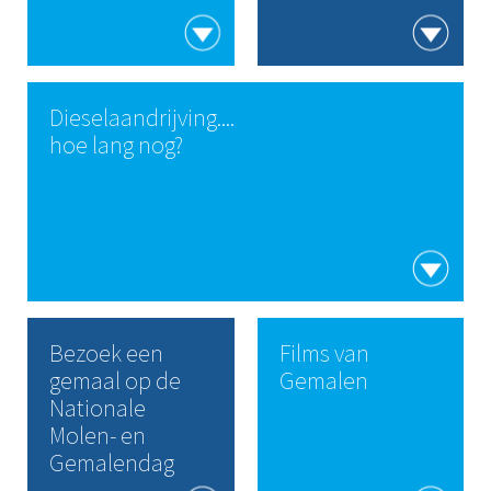
Dieselaandrijving....
hoe lang nog?
Bezoek een
Films van
gemaal op de
Gemalen
Nationale
Molen- en
Gemalendag